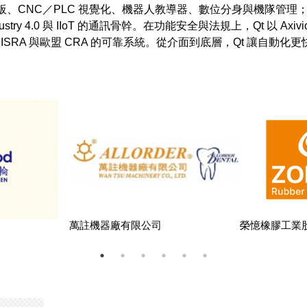
CNC／PLC 視覺化、機器人教導器、數位分身與機隊管理；並內建 Qt 
分享 :
try 4.0 與 IIoT 的通訊骨幹。在功能安全與法規上，Qt 以 Axiv
司
萬註機器廠有限公司
榮憶橡膠工業