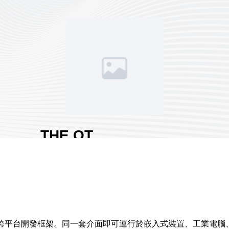
THE QT
COMPANY
展館地點:
南港一館
國家/地區:
南韓
攤位號碼:
L006
0
的跨平台開發框架。同一套介面即可運行於嵌入式裝置、工業電腦、