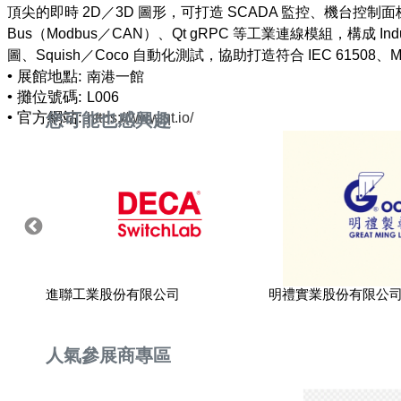
頂尖的即時 2D／3D 圖形，可打造 SCADA 監控、機台控制面板、
Bus（Modbus／CAN）、Qt gRPC 等工業連線模組，構成 Indus
• 展館地點:
南港一館
• 攤位號碼:
L006
• 官方網站:
您可能也感興趣
https://www.qt.io/
進聯工業股份有限公司
明禮實業股份有限公
人氣參展商專區