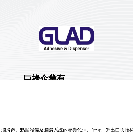
巨祿企業有
限公司
展館地點:
南港一館
國家/地區:
臺灣
攤位號碼:
L005
0