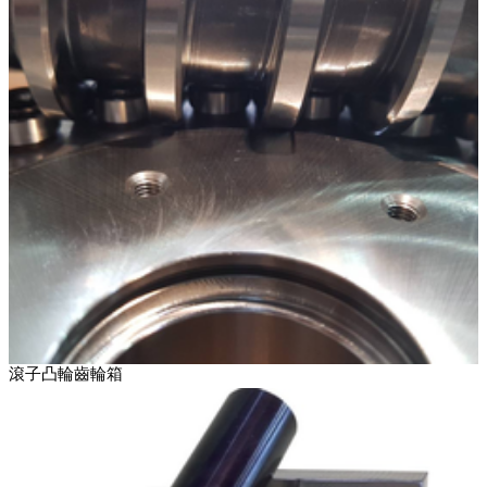
滾子凸輪齒輪箱