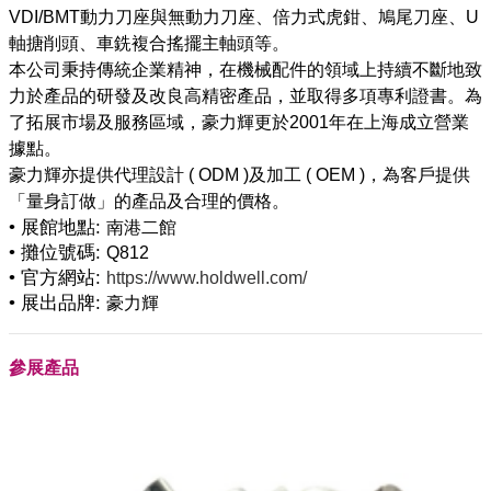
VDI/BMT動力刀座與無動力刀座、倍力式虎鉗、鳩尾刀座、U
軸搪削頭、車銑複合搖擺主軸頭等。
本公司秉持傳統企業精神，在機械配件的領域上持續不斷地致
力於產品的研發及改良高精密產品，並取得多項專利證書。為
了拓展市場及服務區域，豪力輝更於2001年在上海成立營業
據點。
豪力輝亦提供代理設計 ( ODM )及加工 ( OEM )，為客戶提供
• 展館地點:
南港二館
• 攤位號碼:
Q812
• 官方網站:
https://www.holdwell.com/
• 展出品牌:
豪力輝
參展產品