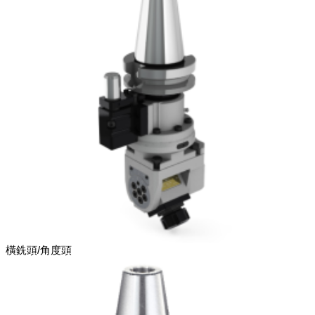
橫銑頭/角度頭