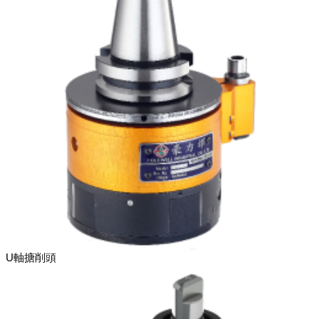
U軸搪削頭