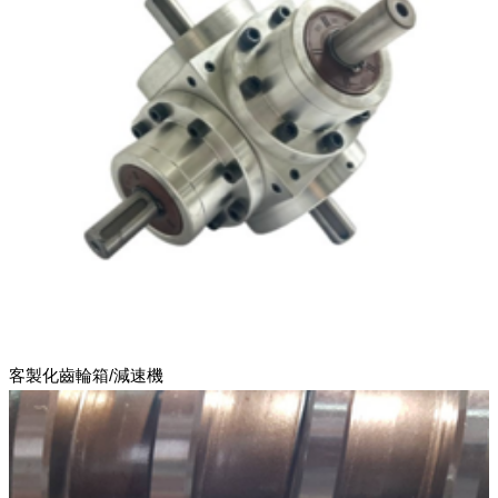
客製化齒輪箱/減速機