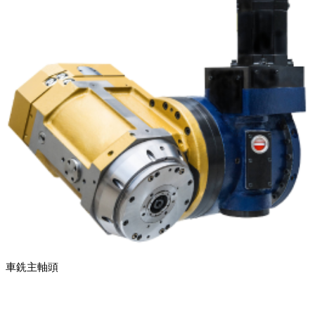
車銑主軸頭