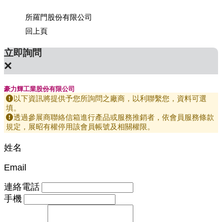
所羅門股份有限公司
上銀科
回上頁
立即詢問
×
豪力輝工業股份有限公司
以下資訊將提供予您所詢問之廠商，以利聯繫您，資料可選
填。
透過參展商聯絡信箱進行產品或服務推銷者，依會員服務條款
規定，展昭有權停用該會員帳號及相關權限。
姓名
Email
連絡電話
手機