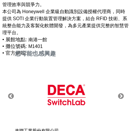
管理效率與競爭力。
本公司為 Honeywell 企業級自動識別設備授權代理商，同時
提供 SOTI 企業行動裝置管理解決方案，結合 RFID 技術、系
統整合能力及客製化軟體開發，為多元產業提供完整的智慧管
• 展館地點:
南港一館
• 攤位號碼:
M1401
• 官方網站:
您可能也感興趣
進聯工業股份有限公司
達明機