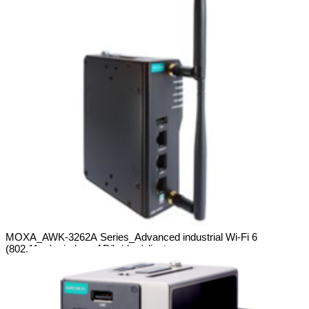
MOXA_AWK-3262A Series_Advanced industrial Wi-Fi 6
(802.11ax) wireless AP/bridge/clients