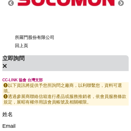
所羅門股份有限公司
上銀科
回上頁
立即詢問
×
CC-LINK 協會 台灣支部
以下資訊將提供予您所詢問之廠商，以利聯繫您，資料可選
填。
透過參展商聯絡信箱進行產品或服務推銷者，依會員服務條款
規定，展昭有權停用該會員帳號及相關權限。
姓名
Email