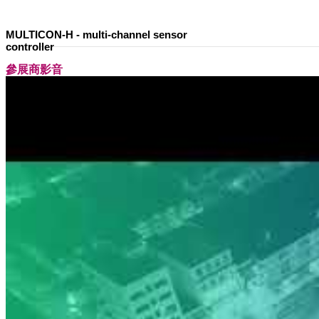
MULTICON-H - multi-channel sensor
controller
參展商影音