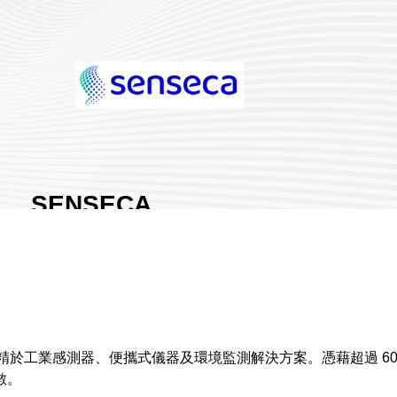
SENSECA
GERMANY
GMBH
展館地點:
南港一館
國家/地區:
德國
攤位號碼:
J331
1
專精於工業感測器、便攜式儀器及環境監測解決方案。憑藉超過 60 