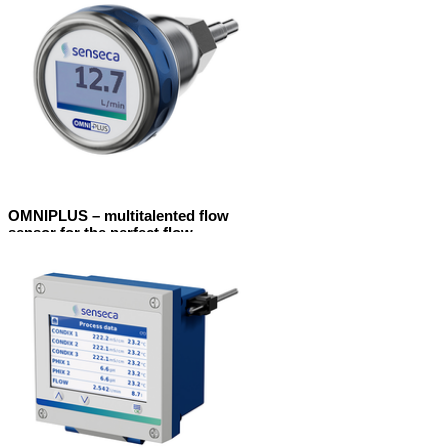
OMNIPLUS – multitalented flow
sensor for the perfect flow