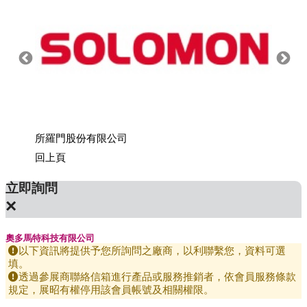
所羅門股份有限公司
上銀科
回上頁
立即詢問
×
奧多馬特科技有限公司
以下資訊將提供予您所詢問之廠商，以利聯繫您，資料可選
填。
透過參展商聯絡信箱進行產品或服務推銷者，依會員服務條款
規定，展昭有權停用該會員帳號及相關權限。