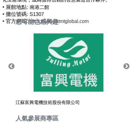
• 展館地點:
南港二館
• 攤位號碼:
S1307
• 官方網站:
您可能也感興趣
https://www.atmtglobal.com
江蘇富興電機技術股份有限公司
鈺皓實
人氣參展商專區