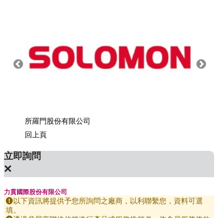
公司
所羅門股份有限公司
上銀科
回上頁
立即詢問
×
力貫國際股份有限公司
以下資訊將提供予您所詢問之廠商，以利聯繫您，資料可選
填。