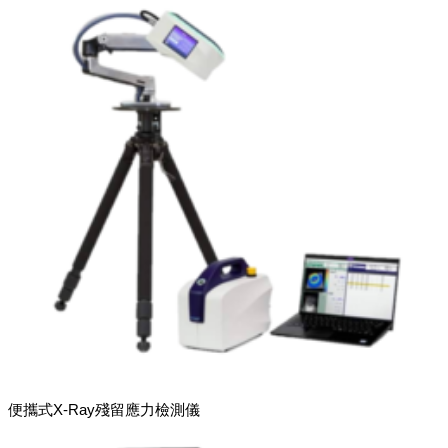
便攜式X-Ray殘留應力檢測儀