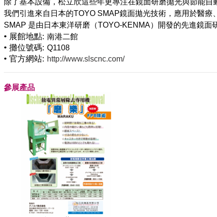
除了基本設備，松立欣這些年更專注在鏡面研磨拋光與節能自
我們引進來自日本的TOYO SMAP鏡面拋光技術，應用於
• 展館地點:
南港二館
• 攤位號碼:
Q1108
• 官方網站:
http://www.slscnc.com/
參展產品