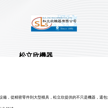
松立欣機器
有限公司
展館地點:
南港二館
國家/地區:
臺灣
攤位號碼:
Q1108
0
工設備，從精密零件到大型模具，松立欣提供的不只是機器，還包
分享 :