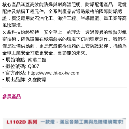
核心產品涵蓋高效能防爆與耐高溫照明、防爆配電產品、電纜
配件及結構工程元件。全系列產品皆通過嚴格的國際防爆認
證，廣泛應用於石油化工、海洋工程、半導體廠、重工業等高
風險環境。
久鑫科技始終堅持「安全至上」的理念，透過優異的散熱與氣
密技術，確保設備在極端惡劣的環境下仍能穩定運作。我們不
僅是設備供應商，更是您最值得信賴的工安防護夥伴，持續為
• 展館地點:
南港二館
• 攤位號碼:
Q807
• 官方網站:
https://www.tht-ex-tw.com
• 展出品牌:
久鑫防爆
參展產品