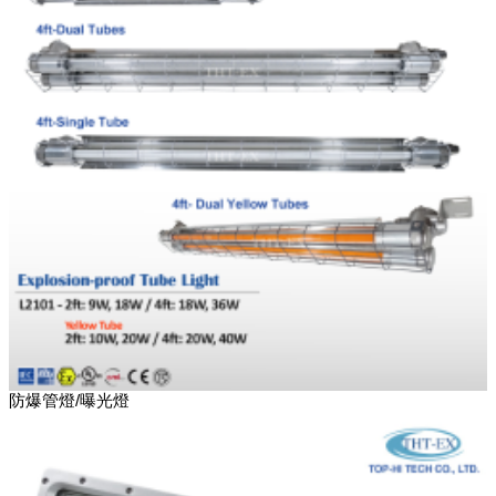
防爆管燈/曝光燈