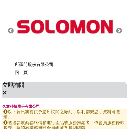
所羅門股份有限公司
上銀科
回上頁
立即詢問
×
久鑫科技股份有限公司
以下資訊將提供予您所詢問之廠商，以利聯繫您，資料可選
填。
透過參展商聯絡信箱進行產品或服務推銷者，依會員服務條款
規定，展昭有權停用該會員帳號及相關權限。