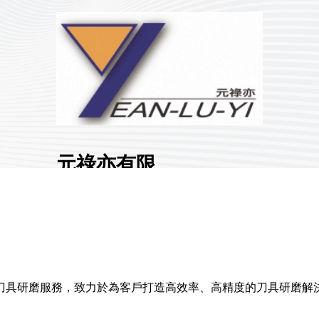
元祿亦有限
公司
展館地點:
南港一館
國家/地區:
臺灣
攤位號碼:
N1325
0
刀具研磨服務，致力於為客戶打造高效率、高精度的刀具研磨解
分享 :