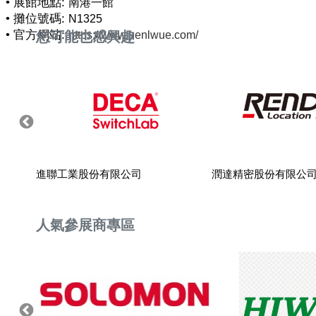
• 展館地點:
南港一館
• 攤位號碼:
N1325
• 官方網站:
您可能也感興趣
https://www.uenlwue.com/
進聯工業股份有限公司
潤達精密股份有限公
人氣參展商專區