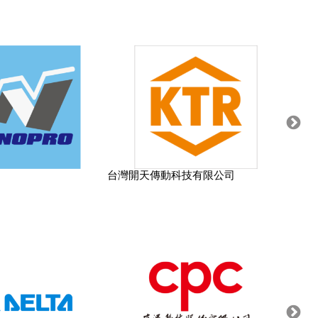
台灣開天傳動科技有限公司
菲尼克