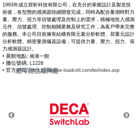
1993年成立煜昕科技有限公司，在充分的掌握設計及製造技
術後，各型態的感測器陸續開發完成，同時為配合量測時對力
量、壓力、扭力等信號處理及控制上的需求，積極地投入感測
元件、信號處理、控制相關業務及研究工作，為客戶帶來完整
的服務。本公司目前擁有結構有限元素分析軟體、荷重元設計
分析軟體、精密量測儀器設備，可提供力量、壓力、扭力、張
• 展館地點:
南港一館
• 攤位號碼:
L1228
• 官方網站:
您可能也感興趣
https://jihsense-loadcell.com/tw/index.asp