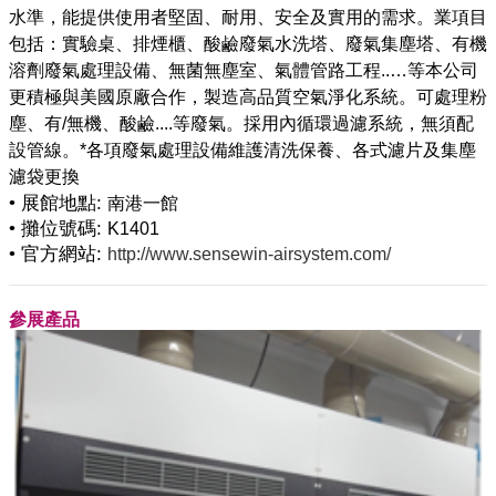
水準，能提供使用者堅固、耐用、安全及實用的需求。業項目
包括：實驗桌、排煙櫃、酸鹼廢氣水洗塔、廢氣集塵塔、有機
溶劑廢氣處理設備、無菌無塵室、氣體管路工程..…等本公司
更積極與美國原廠合作，製造高品質空氣淨化系統。可處理粉
塵、有/無機、酸鹼....等廢氣。採用內循環過濾系統，無須配
設管線。*各項廢氣處理設備維護清洗保養、各式濾片及集塵
• 展館地點:
南港一館
• 攤位號碼:
K1401
• 官方網站:
http://www.sensewin-airsystem.com/
參展產品