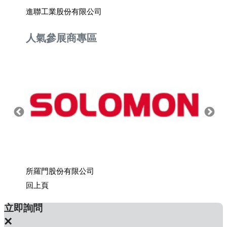
進聯工業股份有限公司
銀泰科
人氣參展商專區
所羅門股份有限公司
上銀科
回上頁
立即詢問
×