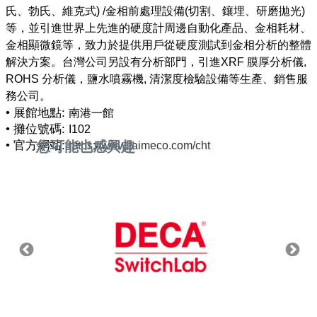
氏、勃氏、維克式) /金相前處理設備(切割、鑲埋、研磨拋光)
等，並引進世界上先進的硬度計周邊自動化產品、金相耗材、
金相顯微鏡等，致力於提供用戶從硬度測試到金相分析的整體
解決方案。台灣公司另設有分析部門，引進XRF 膜厚分析儀,
ROHS 分析儀，鹽水噴霧機, 清潔度檢驗設備等生產、銷售服
• 展館地點:
南港一館
• 攤位號碼:
I102
• 官方網站:
您可能也感興趣
https://www.taimeco.com/cht