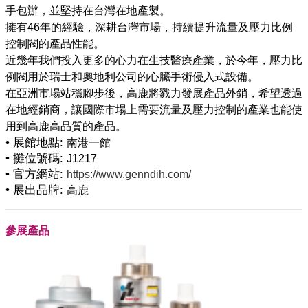
手包辦，並堅持在台灣在地產製。
擁有46年的經驗，深耕台灣市場，持續提升流量及壓力比例
控制閥的產品性能。
近幾年我們投入更多的心力在生技醫療產業，於今年，壓力比
例閥用於瑞士和奧地利公司的心臟手術侵入式設備。
在亞洲市場站穩腳步後，高鹿將戮力發展產品外銷，希望透過
在地經銷商，讓國際市場上需要流量及壓力控制的產業也能使
• 展館地點:
南港一館
• 攤位號碼:
J1217
• 官方網站:
https://www.genndih.com/
• 展出品牌:
高鹿
參展產品