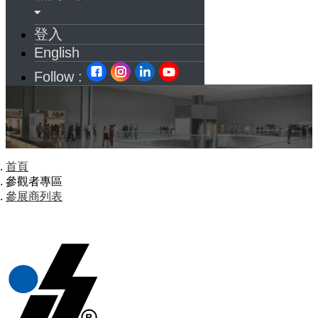
登入
English
Follow :
首頁
參觀者專區
參展商列表