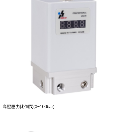
高壓壓力比例閥(0~100bar)