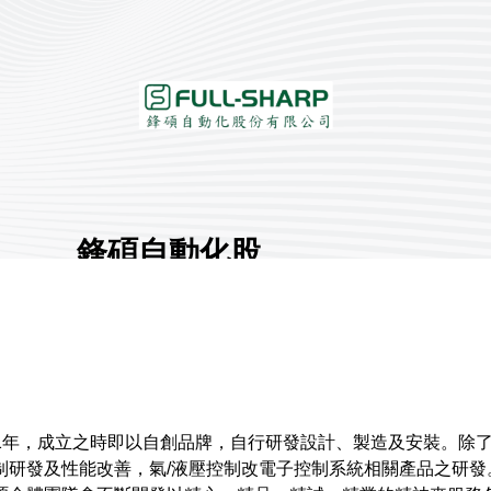
鋒碩自動化股
份有限公司
展館地點:
南港一館
國家/地區:
臺灣
攤位號碼:
L1212
1
1991年，成立之時即以自創品牌，自行研發設計、製造及安裝。
制研發及性能改善，氣/液壓控制改電子控制系統相關產品之研發
分享 :