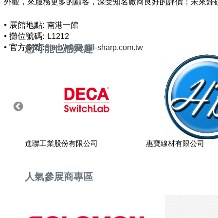
外觀，來服務更多的顧客，深受知名廠商良好的評價；未來鋒
• 展館地點:
南港一館
• 攤位號碼:
L1212
• 官方網站:
您可能也感興趣
http://www.full-sharp.com.tw
進聯工業股份有限公司
惠寶線材有限公司
人氣參展商專區