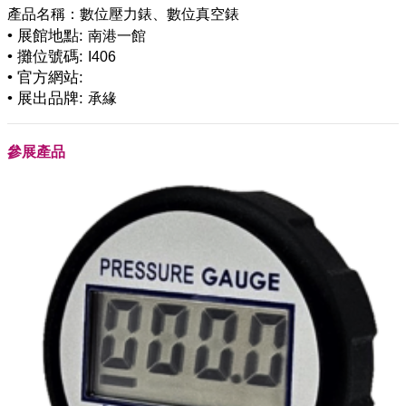
• 展館地點:
南港一館
• 攤位號碼:
I406
• 官方網站:
• 展出品牌:
承緣
參展產品