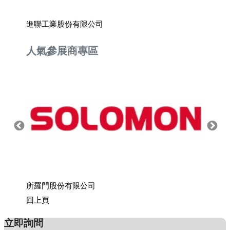
進聯工業股份有限公司
捷翰有
人氣參展商專區
所羅門股份有限公司
上銀科
回上頁
立即詢問