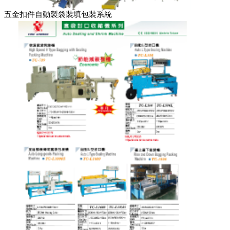
五金扣件自動製袋裝填包裝系統