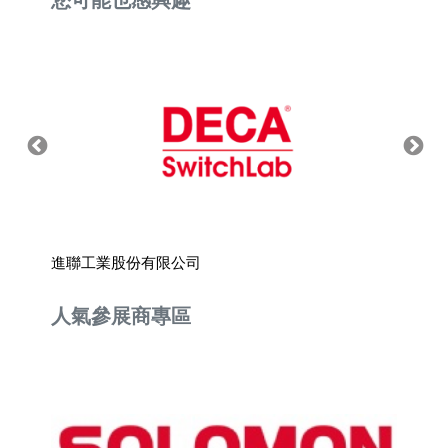
進聯工業股份有限公司
剛柔科
人氣參展商專區