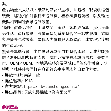
案。
產品涵蓋六大領域：紙箱封箱及成型機、捆包機、製袋收縮包
裝機、螺絲扣件計數秤重包裝機、棧板裹膜包裝機，以及輸送
機與相關周邊自動包裝設備。
我們可依產品特性、工廠空間、產能、製程與預算，提供從產
品評估、產線規劃、設備選型到系統整合的一站式服務，協助
客戶提升包裝效率、降低人力依賴與人為錯誤，建立穩定流暢
的生產流程。
無論是單機設備、半自動系統或全自動整合產線，天成都能提
供合適的規劃與技術支援。我們亦積極尋求設備供應、專案合
作、OEM／ODM、本地系統整合及區域代理等合作機會，期
• 展館地點:
南港一館
• 攤位號碼:
J918
• 官方網站:
https://zh-tw.tiancherng.com.tw/
• 展出品牌:
天成包裝機械企業有限公司
參展產品