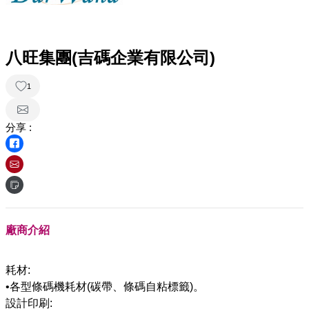
八旺集團(吉碼企業有限公司)
1
分享 :
廠商介紹
耗材:
•各型條碼機耗材(碳帶、條碼自粘標籤)。
設計印刷: