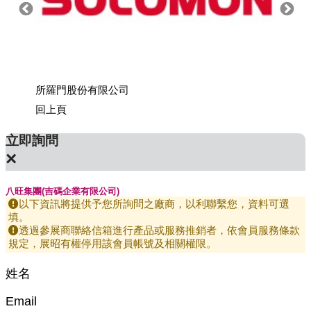
所羅門股份有限公司
上銀科
回上頁
立即詢問
×
八旺集團(吉碼企業有限公司)
以下資訊將提供予您所詢問之廠商，以利聯繫您，資料可選
填。
透過參展商聯絡信箱進行產品或服務推銷者，依會員服務條款
規定，展昭有權停用該會員帳號及相關權限。
姓名
Email