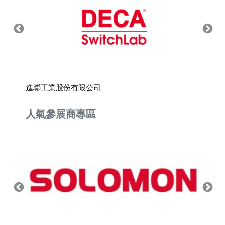
進聯工業股份有限公司
新亞洲
人氣參展商專區