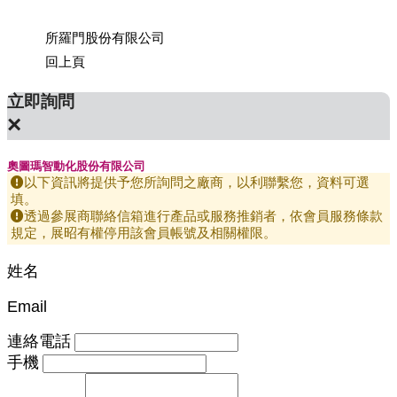
所羅門股份有限公司
上銀科
回上頁
立即詢問
×
奧圖瑪智動化股份有限公司
以下資訊將提供予您所詢問之廠商，以利聯繫您，資料可選
填。
透過參展商聯絡信箱進行產品或服務推銷者，依會員服務條款
規定，展昭有權停用該會員帳號及相關權限。
姓名
Email
連絡電話
手機