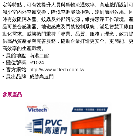
定等特點，可有效提升人員與貨物流通效率。高速啟閉設計可
減少室內外空氣交換，降低空調能源損耗，達到節能效果。同
時有效阻隔灰塵、蚊蟲及外部污染源，維持潔淨工作環境。產
品可整合感測器、地磁感應及門禁控制系統，滿足智慧工廠自
動化需求。威勝捲門秉持「專業、品質、服務」理念，致力提
供高品質產品與完善服務，協助企業打造更安全、更節能、更
• 展館地點:
南港二館
• 攤位號碼:
R1024
• 官方網站:
http://www.victech.com.tw
• 展出品牌:
威勝高速門
參展產品