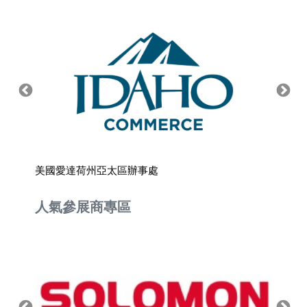
美國愛達荷州亞太區辦事處
伍全企
人氣參展商專區