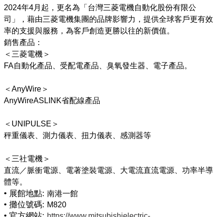
2024年4月起，更名為「台灣三菱電機自動化股份有限公
司」，藉由三菱電機集團的品牌影響力，提供全球客戶更有效
率的支援與服務，為客戶創造更勝以往的新價值。
銷售產品：
＜三菱電機＞
FA自動化產品、受配電產品、臭氧發生器、電子產品。
＜AnyWire＞
AnyWireASLINK省配線產品
＜UNIPULSE＞
秤重儀表、測力儀表、扭力儀表、感測器等
＜三社電機＞
直流／脈衝電源、電著塗裝電源、大電流直流電源、功率半導
• 展館地點:
南港一館
• 攤位號碼:
M820
• 官方網站:
https://www.mitsubishielectric-