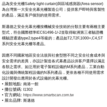
品為安全光柵Safety light curtain)與區域感測器(Area sensor)
為台灣第一大安全光幕光柵製造公司；提供客戶即時與客製性
的產品，滿足客戶個別的使用需求。
斯邁德之安全光幕光柵按機械安全技術的分類主要有兩種主要
型式，符合國際標準IEC61496-1/-2並取得歐洲第三者驗證機
構驗證通過type2,type4等級的；產品如T2,T2F,1000+,C4,ST
系列安全光幕光柵等產品。
因應不同國家地區安全法規與社會型態不同之安全社會成本與
安全需求的差異，亦設計製造各式幕產品以供客戶選擇以滿足
各類之需求。如泛用於電子製程設備的M系列產品，工業自動
化設備與傳統製程設備的N系列產品，更依各種不同使用需求
• 展館地點:
南港一館
• 攤位號碼:
I1302
• 官方網站:
https://www.smartscan.com.tw
• 展出品牌:
斯邁德