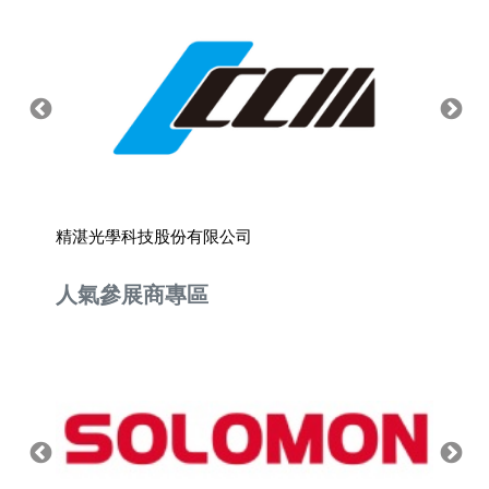
精湛光學科技股份有限公司
詠鉅技
人氣參展商專區