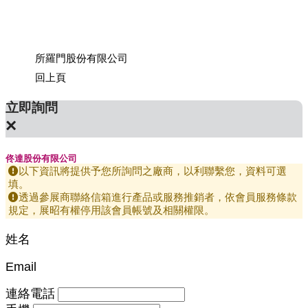
所羅門股份有限公司
上銀科
回上頁
立即詢問
×
佟達股份有限公司
以下資訊將提供予您所詢問之廠商，以利聯繫您，資料可選
填。
透過參展商聯絡信箱進行產品或服務推銷者，依會員服務條款
規定，展昭有權停用該會員帳號及相關權限。
姓名
Email
連絡電話