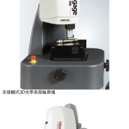
非接觸式3D光學表面輪廓儀