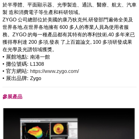
於半導體、平面顯示器、光學製造、通訊、醫療、航太、汽車
製 造和消費電子等生產和科研領域。
ZYGO 公司總部位於美國的康乃狄克州,研發部門遍佈全美及
世界各地,在世界各地擁有 600 多人的專業人員為使用者服
務。ZYGO 的每一種產品都有其特有的專利技術,40 多年來已
獲得專利達 200 多項,發表 了上百篇論文, 100 多項研發成果
• 展館地點:
南港一館
• 攤位號碼:
L1308
• 官方網站:
https://www.zygo.com/
• 展出品牌:
Zygo
參展產品