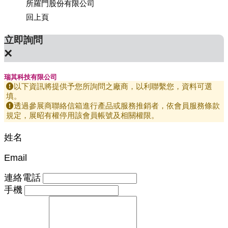
公司
所羅門股份有限公司
上銀科
回上頁
立即詢問
×
瑞其科技有限公司
以下資訊將提供予您所詢問之廠商，以利聯繫您，資料可選
填。
透過參展商聯絡信箱進行產品或服務推銷者，依會員服務條款
規定，展昭有權停用該會員帳號及相關權限。
姓名
Email
連絡電話
手機