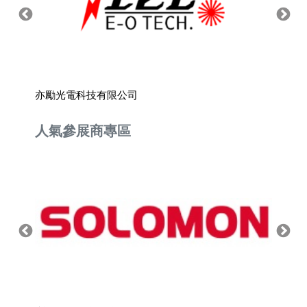
亦勵光電科技有限公司
全葳科
人氣參展商專區