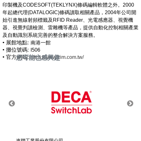
印製機及CODESOFT(TEKLYNX)條碼編輯軟體之外。2000
年起總代理(DATALOGIC)條碼讀取相關產品，2004年公司開
始引進無線射頻標籤及RFID Reader、光電感應器、視覺機
器、視覺判讀檢測、雷雕機等產品，提供自動化控制相關產業
• 展館地點:
南港一館
• 攤位號碼:
I506
• 官方網站:
您可能也感興趣
https://www.trim.com.tw/
進聯工業股份有限公司
道益有