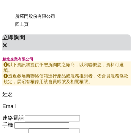
所羅門股份有限公司
上銀科
回上頁
立即詢問
×
精炫企業有限公司
以下資訊將提供予您所詢問之廠商，以利聯繫您，資料可選
填。
透過參展商聯絡信箱進行產品或服務推銷者，依會員服務條款
規定，展昭有權停用該會員帳號及相關權限。
姓名
Email
連絡電話
手機