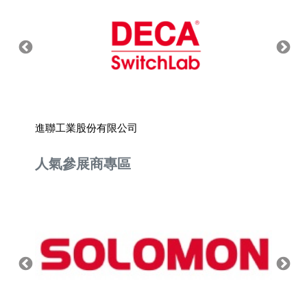
進聯工業股份有限公司
敏石系
人氣參展商專區