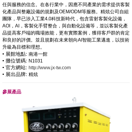
任與服務的信念。在各行業中，因應不同產業的需求提供客製
化產品與整廠設備的規劃及OEM/ODM等服務。精炫公司自組
團隊，早已涉入工業4.0科技新時代，包含雷射客製化設備，
AOI，AI，客製化手臂整合，與自動化設備等，並以客製化產
品提高客戶端的職場效能，更有實際案例，獲得客戶群的肯定
和良好的評價。並且規劃在未來朝向AI智能工業邁進，以技術
• 展館地點:
南港一館
• 攤位號碼:
N1031
• 官方網站:
http://www.jx-tw.com
• 展出品牌:
精炫
參展產品