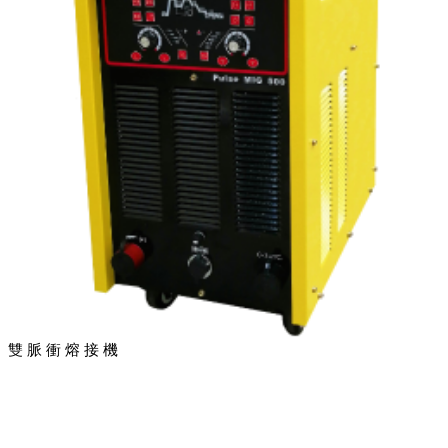
雙 脈 衝 熔 接 機