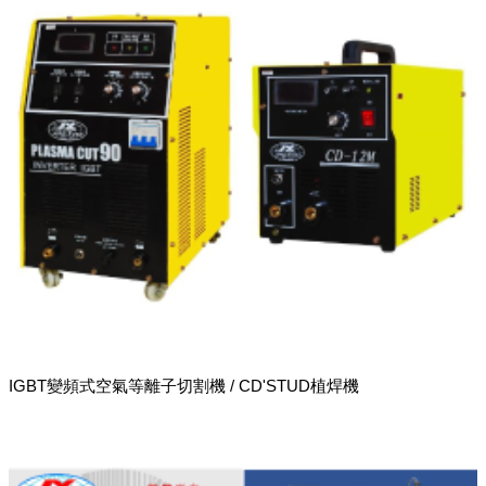
IGBT變頻式空氣等離子切割機 / CD'STUD植焊機