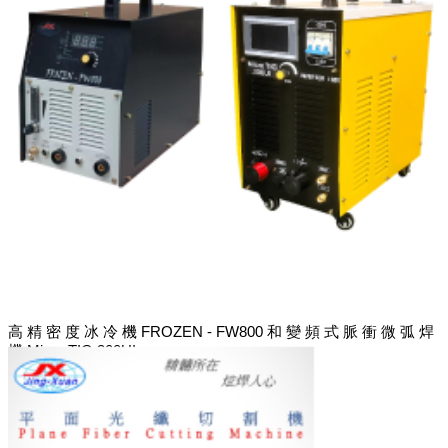
高 精 密 度 冰 冷 機 FROZEN - FW800 和 變 頻 式 脈 衝 微 弧 焊
機 Micro TIG 300UI