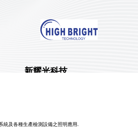
新耀光科技
有限公司
展館地點:
南港一館
國家/地區:
臺灣
攤位號碼:
I012
0
分享 :