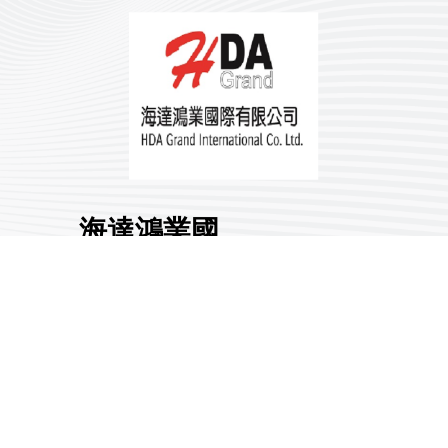
海達鴻業國
際有限公司
展館地點:
南港一館
國家/地區:
臺灣
攤位號碼:
K1006
0
分享 :