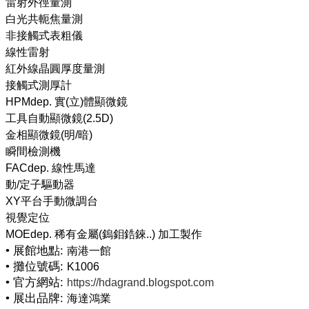
雷射外徑量測
白光共軛焦量測
非接觸式表粗儀
線性雷射
紅外線晶圓厚度量測
接觸式測厚計
HPMdep. 實(立)體顯微鏡
工具自動顯微鏡(2.5D)
金相顯微鏡(明/暗)
瞬間檢測機
FACdep. 線性馬達
動/定子驅動器
XY平台手動微調台
視覺定位
• 展館地點:
南港一館
• 攤位號碼:
K1006
• 官方網站:
https://hdagrand.blogspot.com
• 展出品牌:
海達鴻業