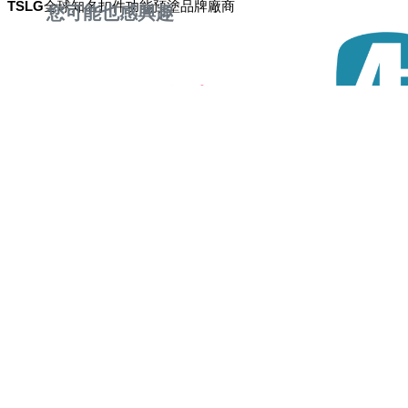
TSLG全球知名扣件功能預塗品牌廠商
您可能也感興趣
主題館
進聯工業股份有限公司
碁仕科技股份有限公
人氣參展商專區