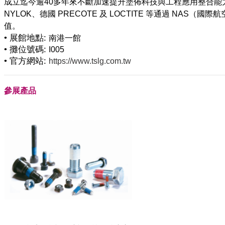
成立迄今逾40多年來不斷加速提升塗佈科技與工程應用整合
NYLOK、德國 PRECOTE 及 LOCTITE 等通過 N
• 展館地點:
南港一館
• 攤位號碼:
I005
• 官方網站:
https://www.tslg.com.tw
參展產品