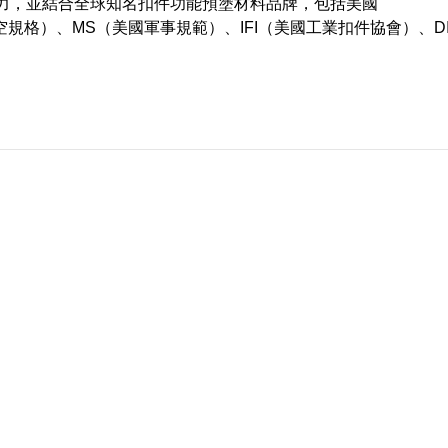
能力，並結合全球知名扣件功能預塗材料品牌，包括美國
AS（國際航空規格）、MS（美國軍事規範）、IFI（美國工業扣件協