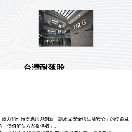
台灣耐落股
份有限公司
展館地點:
南港一館
國家/地區:
臺灣
攤位號碼:
I005
0
著「致力扣件預塗應用與創新，讓產品安全與生活安心」的使命
的「價值解決方案提供者」。
分享 :