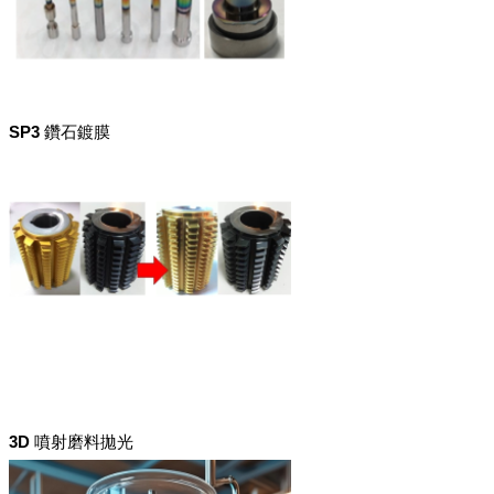
SP3 鑽石鍍膜
3D 噴射磨料拋光