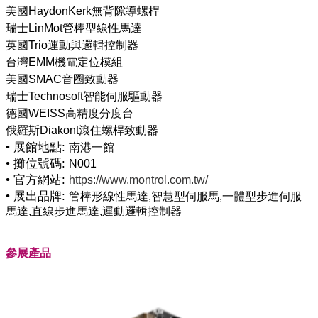
美國HaydonKerk無背隙導螺桿
瑞士LinMot管棒型線性馬達
英國Trio運動與邏輯控制器
台灣EMM機電定位模組
美國SMAC音圈致動器
瑞士Technosoft智能伺服驅動器
德國WEISS高精度分度台
• 展館地點:
南港一館
• 攤位號碼:
N001
• 官方網站:
https://www.montrol.com.tw/
• 展出品牌:
管棒形線性馬達,智慧型伺服馬,一體型步進伺服
馬達,直線步進馬達,運動邏輯控制器
參展產品