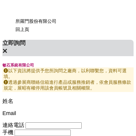
所羅門股份有限公司
上銀科
回上頁
立即詢問
×
敏石系統有限公司
以下資訊將提供予您所詢問之廠商，以利聯繫您，資料可選
填。
透過參展商聯絡信箱進行產品或服務推銷者，依會員服務條款
規定，展昭有權停用該會員帳號及相關權限。
姓名
Email
連絡電話
手機