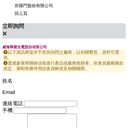
所羅門股份有限公司
上銀科
回上頁
立即詢問
×
威海華菱光電股份有限公司
以下資訊將提供予您所詢問之廠商，以利聯繫您，資料可選
填。
透過參展商聯絡信箱進行產品或服務推銷者，依會員服務條款
規定，展昭有權停用該會員帳號及相關權限。
姓名
Email
連絡電話
手機