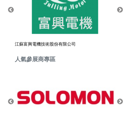
江蘇富興電機技術股份有限公司
肯定資
人氣參展商專區