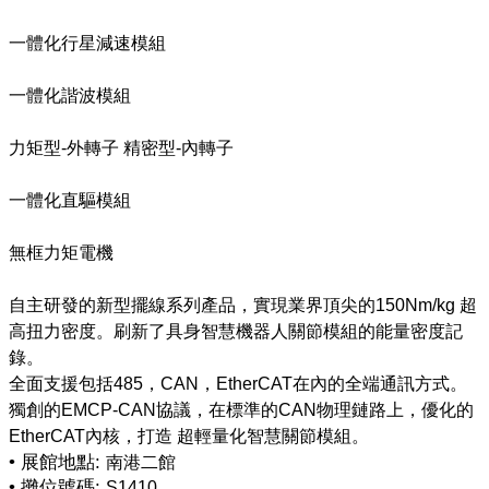
一體化行星減速模組
一體化諧波模組
力矩型-外轉子 精密型-內轉子
一體化直驅模組
無框力矩電機
自主研發的新型擺線系列產品，實現業界頂尖的150Nm/kg 超
高扭力密度。刷新了具身智慧機器人關節模組的能量密度記
錄。
全面支援包括485，CAN，EtherCAT在內的全端通訊方式。
獨創的EMCP-CAN協議，在標準的CAN物理鏈路上，優化的
• 展館地點:
南港二館
• 攤位號碼:
S1410