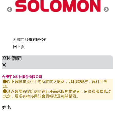
所羅門股份有限公司
上銀科
回上頁
立即詢問
×
台灣平玄科技股份有限公司
以下資訊將提供予您所詢問之廠商，以利聯繫您，資料可選
填。
透過參展商聯絡信箱進行產品或服務推銷者，依會員服務條款
規定，展昭有權停用該會員帳號及相關權限。
姓名