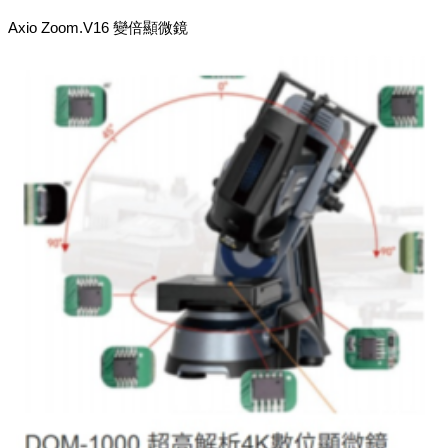
Axio Zoom.V16 變倍顯微鏡