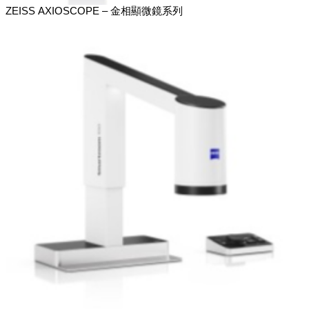
ZEISS AXIOSCOPE – 金相顯微鏡系列