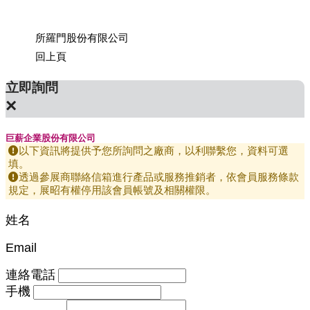
所羅門股份有限公司
上銀科
回上頁
立即詢問
×
巨薪企業股份有限公司
以下資訊將提供予您所詢問之廠商，以利聯繫您，資料可選
填。
透過參展商聯絡信箱進行產品或服務推銷者，依會員服務條款
規定，展昭有權停用該會員帳號及相關權限。
姓名
Email
連絡電話
手機