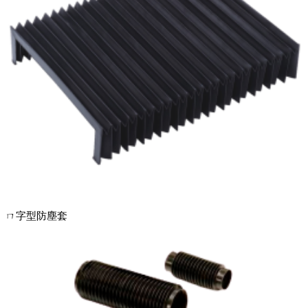
ㄇ字型防塵套