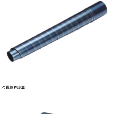
金屬螺桿護套