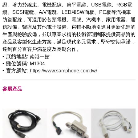
證。著力於線束、電機配線、扁平電纜、USB電纜、RGB電
纜、SCSI電纜、A/V電纜、LED和SW面板、PC板等汽機車
防盜配線，可適用於各類電機、電腦、汽機車、家用電器、通
信設備、醫療及其他電子設備。崧輔不斷地引進且更新先進的
生產與檢驗設備，並以專業求精的技術管理團隊提供高品質的
產品及客製化生產方案，滿足現代多元需求，堅守交期承諾，
• 展館地點:
南港一館
• 攤位號碼:
M1304
• 官方網站:
https://www.samphone.com.tw/
參展產品