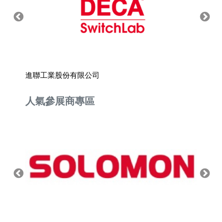
進聯工業股份有限公司
品宏科
人氣參展商專區