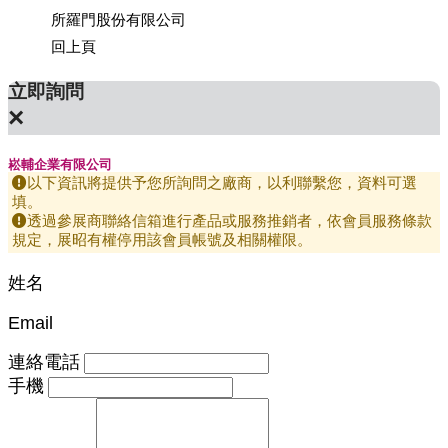
公司
所羅門股份有限公司
上銀科
回上頁
立即詢問
×
崧輔企業有限公司
以下資訊將提供予您所詢問之廠商，以利聯繫您，資料可選
填。
透過參展商聯絡信箱進行產品或服務推銷者，依會員服務條款
規定，展昭有權停用該會員帳號及相關權限。
姓名
Email
連絡電話
手機