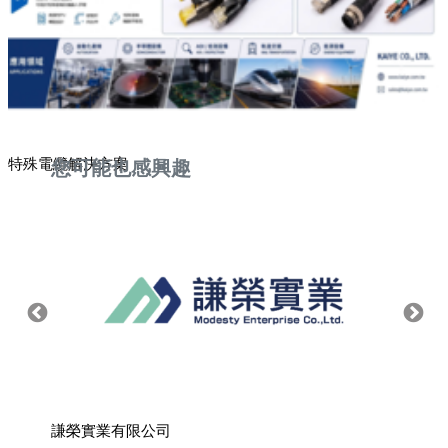
特殊電纜解決方案
您可能也感興趣
謙榮實業有限公司
竣貿國