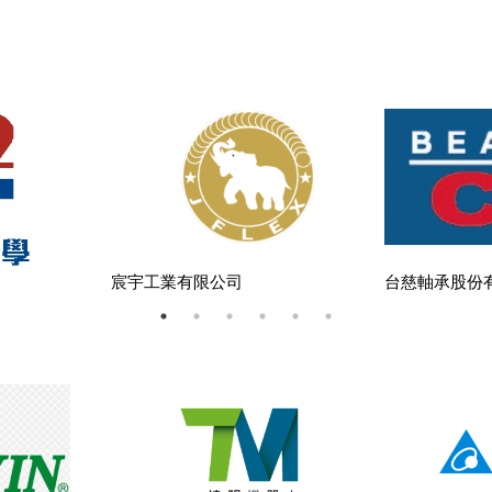
分享 :
司
宸宇工業有限公司
台慈軸承股份