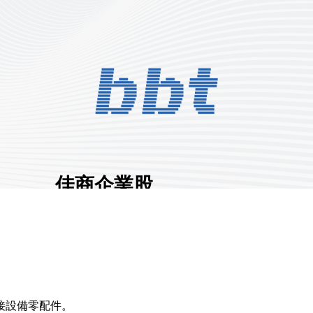
佳商企業股
份有限公司
展館地點:
南港一館
國家/地區:
臺灣
攤位號碼:
L1132
0