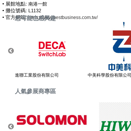
• 展館地點:
南港一館
• 攤位號碼:
L1132
• 官方網站:
您可能也感興趣
https://www.bestbusiness.com.tw/
進聯工業股份有限公司
中美科學股份有限公
人氣參展商專區