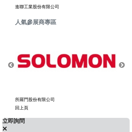
進聯工業股份有限公司
鑫煒實
人氣參展商專區
所羅門股份有限公司
上銀科
回上頁
立即詢問
×