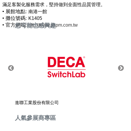
• 展館地點:
南港一館
• 攤位號碼:
K1405
• 官方網站:
您可能也感興趣
http://www.sspm.com.tw
進聯工業股份有限公司
一佳有
人氣參展商專區