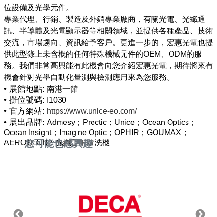
位設備及光學元件。
專業代理、行銷、製造及外銷專業廠商，有關光電、光纖通
訊、半導體及光電顯示器等相關領域，並提供各種產品、技術
交流，市場趨向、資訊給予客戶。更進一步的，宏惠光電也提
供此型錄上未含概的任何特殊機械元件的OEM、ODM的服
務。我們非常高興能有此機會向您介紹宏惠光電，期待將來有
• 展館地點:
南港一館
• 攤位號碼:
I1030
• 官方網站:
https://www.unice-eo.com/
• 展出品牌:
Admesy；Prectic；Unice；Ocean Optics；
Ocean Insight；Imagine Optic；OPHIR；GOUMAX；
您可能也感興趣
AEROTECH；光纖雷射清洗機