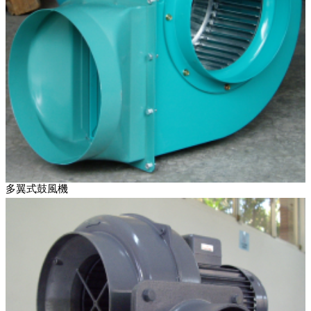
多翼式鼓風機