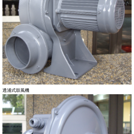
透浦式鼓風機