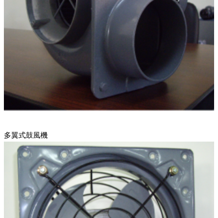
多翼式鼓風機