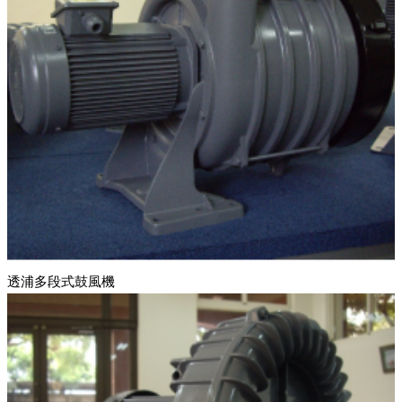
透浦多段式鼓風機