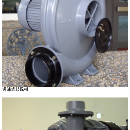
透浦式鼓風機