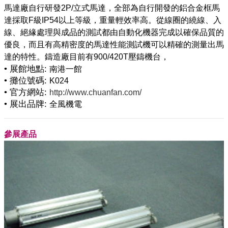
馬達廠自行研發2P/立式馬達，全部為自行開發的鋁合金框馬
達採取F級IP54以上等級，重量輕效率高。從線圈的繞線、入
線、絕緣處理與成品的測試都由自動化機器完成以確保品質的
優良，而且有高精密度的馬達性能測試機可以精確的測量出馬
• 展館地點:
南港一館
• 攤位號碼:
K024
• 官方網站:
http://www.chuanfan.com/
• 展出品牌:
全風機電
參展產品