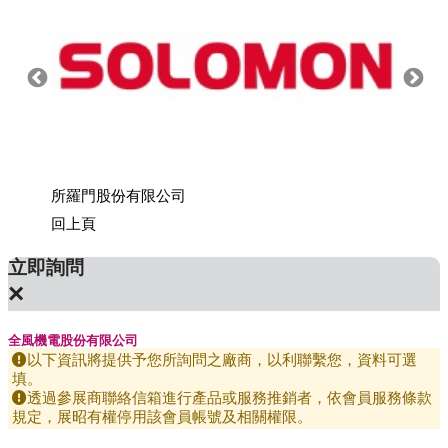
所羅門股份有限公司
上銀科
回上頁
立即詢問
×
全風機電股份有限公司
以下資訊將提供予您所詢問之廠商，以利聯繫您，資料可選
填。
透過參展商聯絡信箱進行產品或服務推銷者，依會員服務條款
規定，展昭有權停用該會員帳號及相關權限。