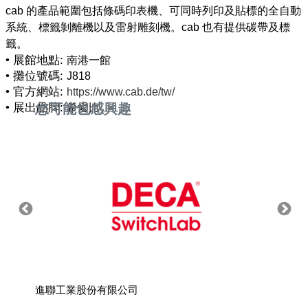
cab 的產品範圍包括條碼印表機、可同時列印及貼標的全自動
系統、標籤剝離機以及雷射雕刻機。cab 也有提供碳帶及標
• 展館地點:
南港一館
• 攤位號碼:
J818
• 官方網站:
https://www.cab.de/tw/
• 展出品牌:
您可能也感興趣
希愛比
進聯工業股份有限公司
台灣廣