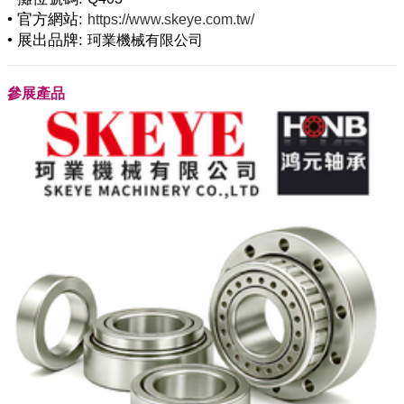
• 官方網站:
https://www.skeye.com.tw/
• 展出品牌:
珂業機械有限公司
參展產品