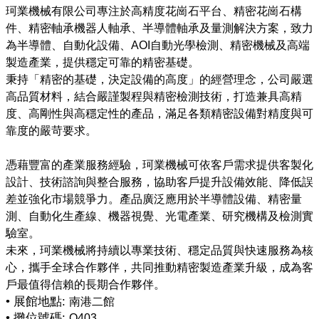
珂業機械有限公司專注於高精度花崗石平台、精密花崗石構
件、精密軸承機器人軸承、半導體軸承及量測解決方案，致力
為半導體、自動化設備、AOI自動光學檢測、精密機械及高端
製造產業，提供穩定可靠的精密基礎。
秉持「精密的基礎，決定設備的高度」的經營理念，公司嚴選
高品質材料，結合嚴謹製程與精密檢測技術，打造兼具高精
度、高剛性與高穩定性的產品，滿足各類精密設備對精度與可
靠度的嚴苛要求。
憑藉豐富的產業服務經驗，珂業機械可依客戶需求提供客製化
設計、技術諮詢與整合服務，協助客戶提升設備效能、降低誤
差並強化市場競爭力。產品廣泛應用於半導體設備、精密量
測、自動化生產線、機器視覺、光電產業、研究機構及檢測實
驗室。
未來，珂業機械將持續以專業技術、穩定品質與快速服務為核
心，攜手全球合作夥伴，共同推動精密製造產業升級，成為客
• 展館地點:
南港二館
• 攤位號碼:
Q403