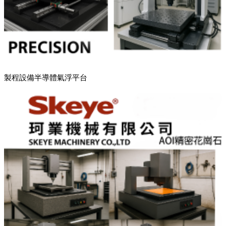
製程設備半導體氣浮平台