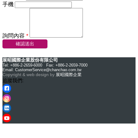
手機
詢問內容
*
確認送出
展昭國際企業股份有限公司
Tel: +886-2-2659-6000 Fax: +886-2-2659-7000
Email:
CustomerService@chanchao.com.tw
Copyright & web design by
展昭國際企業
追蹤我們: