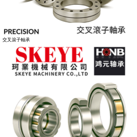
交叉滾子軸承