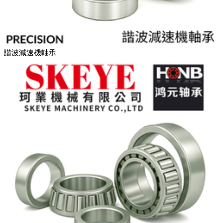
諧波減速機軸承