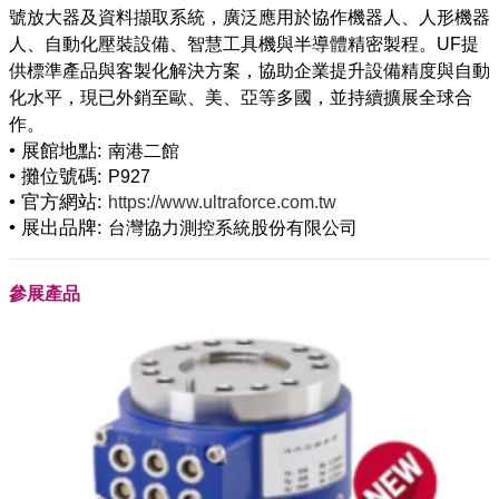
號放大器及資料擷取系統，廣泛應用於協作機器人、人形機器
人、自動化壓裝設備、智慧工具機與半導體精密製程。UF提
供標準產品與客製化解決方案，協助企業提升設備精度與自動
化水平，現已外銷至歐、美、亞等多國，並持續擴展全球合
• 展館地點:
南港二館
• 攤位號碼:
P927
• 官方網站:
https://www.ultraforce.com.tw
• 展出品牌:
台灣協力測控系統股份有限公司
參展產品