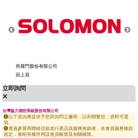
所羅門股份有限公司
上銀科
回上頁
立即詢問
×
台灣協力測控系統股份有限公司
以下資訊將提供予您所詢問之廠商，以利聯繫您，資料可選
填。
透過參展商聯絡信箱進行產品或服務推銷者，依會員服務條款
規定，展昭有權停用該會員帳號及相關權限。