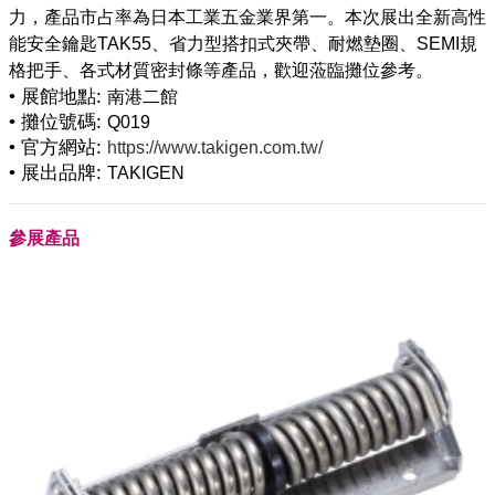
力，產品市占率為日本工業五金業界第一。本次展出全新高性
能安全鑰匙TAK55、省力型搭扣式夾帶、耐燃墊圈、SEMI規
• 展館地點:
南港二館
• 攤位號碼:
Q019
• 官方網站:
https://www.takigen.com.tw/
• 展出品牌:
TAKIGEN
參展產品