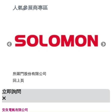
人氣參展商專區
所羅門股份有限公司
上銀科
回上頁
立即詢問
×
安良電氣有限公司