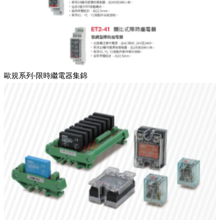
歐規系列-限時繼電器集錦