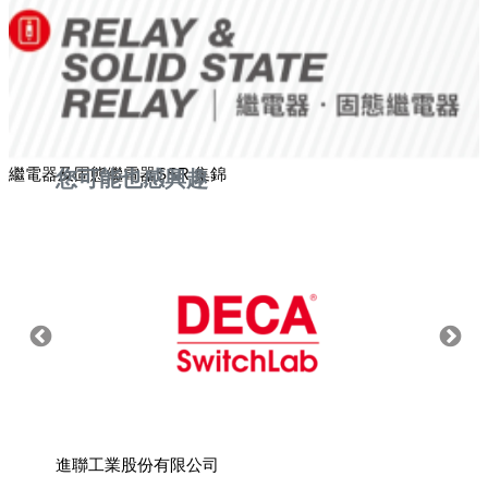
繼電器及固態繼電器SSR 集錦
您可能也感興趣
進聯工業股份有限公司
坤溢企